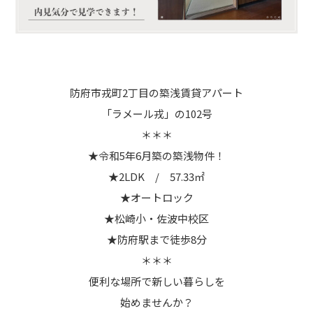
防府市戎町2丁目の築浅賃貸アパート
「ラメール戎」の102号
＊＊＊
★令和5年6月築の築浅物件！
★2LDK / 57.33㎡
★オートロック
★松崎小・佐波中校区
★防府駅まで徒歩8分
＊＊＊
便利な場所で新しい暮らしを
始めませんか？