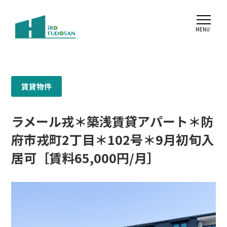
賃貸物件
ラメール戎＊築浅賃貸アパート＊防
府市戎町2丁目＊102号＊9月初旬入
居可［賃料65,000円/月］