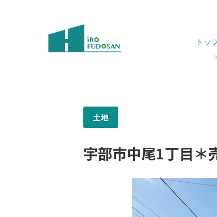
トッ
土地
宇部市中尾1丁目＊売