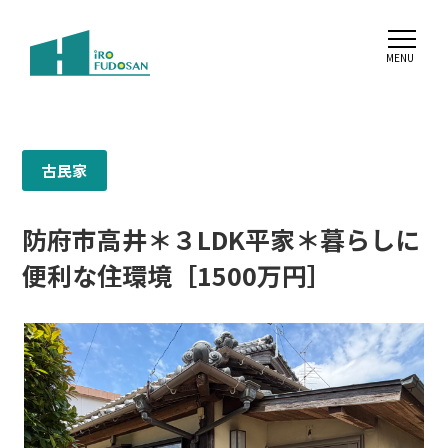
古民家
防府市高井＊３LDK平家＊暮らしに
便利な住環境［1500万円］