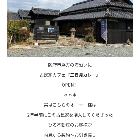
防府市浜方の海沿いに
古民家カフェ
『三日月カレー』
OPEN！
＊＊＊
実はこちらのオーナー様は
2年半前にこの古民家を購入してくださった
ひろ不動産のお客様♡
内見から契約～お引き渡し