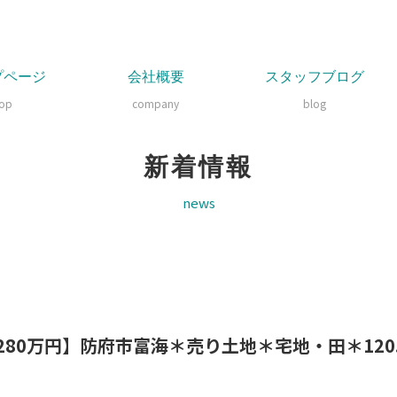
プページ
会社概要
スタッフブログ
top
company
blog
新着情報
news
80万円】防府市富海＊売り土地＊宅地・田＊120.